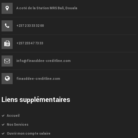
A coté de la Station MRS Bali, Douala
+237 2 33 33 32 00
+237 233 47 73 33
info@finasddee-creditline.com
finasddee-creditline.com
Liens supplémentaires
Accueil
Nos Services
Ouvrir mon compte salaire