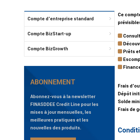
Ce compte 
Compte d’entreprise standard
prévisible
Compte BizStart-up
Consult
Découve
Compte BizGrowth
Prêts e
Escompt
Financ
ABONNEMENT
Frais d’o
Dépôt initi
Abonnez-vous à la newsletter
Solde min
FINASDDEE Credit Line pour les
Frais de 
mises à jour mensuelles, les
meilleures pratiques et les
nouvelles des produits.
Condit