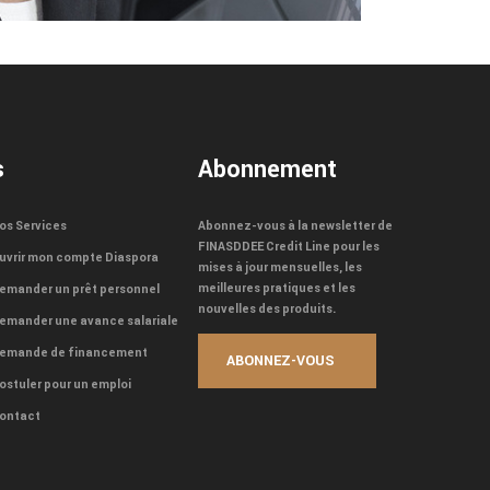
s
Abonnement
os Services
Abonnez-vous à la newsletter de
FINASDDEE Credit Line pour les
uvrir mon compte Diaspora
mises à jour mensuelles, les
meilleures pratiques et les
emander un prêt personnel
nouvelles des produits.
emander une avance salariale
emande de financement
ostuler pour un emploi
ontact