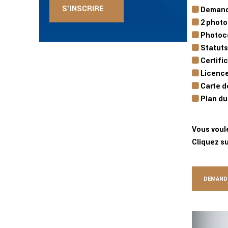
Demande
2 photo
Photoco
Statuts
Certific
Licence
Carte d
Plan du 
Vous voul
Cliquez s
DEMANDE