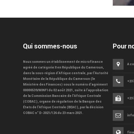
Qui sommes-nous
Pour no
Nous sommes un établissement de microfinance
A co
agréé de catégorie II en République du Cameroun,
dans la sous-région d’Afrique centrale, par l’Autorité
Monétaire de la République du Cameroun (le
+237
Ministère des Finances) sous le numéro d’agrément
00000539/MINFI du 02 août 2021, suite à l’approbation
de la Commission Bancaire de l’Afrique Centrale
+237
(COBAC), organe de régulation de la Banque des
États de l’Afrique Centrale (BEAC), par la décision
COBAC n° D-2021/126 du 23 mars 2021.
inf
fin