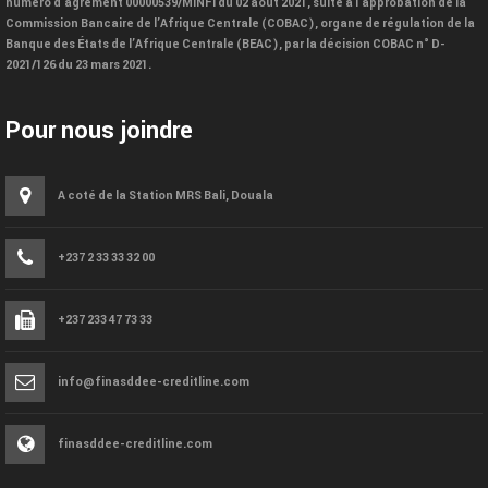
numéro d’agrément 00000539/MINFI du 02 août 2021, suite à l’approbation de la
Commission Bancaire de l’Afrique Centrale (COBAC), organe de régulation de la
Banque des États de l’Afrique Centrale (BEAC), par la décision COBAC n° D-
2021/126 du 23 mars 2021.
Pour nous joindre
A coté de la Station MRS Bali, Douala
+237 2 33 33 32 00
+237 233 47 73 33
info@finasddee-creditline.com
finasddee-creditline.com