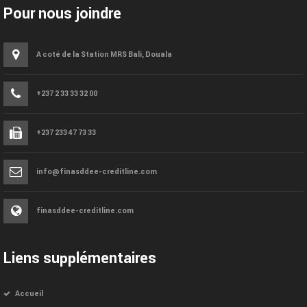
Pour nous joindre
A coté de la Station MRS Bali, Douala
+237 2 33 33 32 00
+237 233 47 73 33
info@finasddee-creditline.com
finasddee-creditline.com
Liens supplémentaires
Accueil