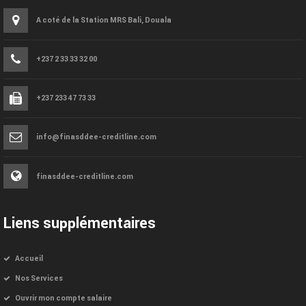
A coté de la Station MRS Bali, Douala
+237 2 33 33 32 00
+237 233 47 73 33
info@finasddee-creditline.com
finasddee-creditline.com
Liens supplémentaires
Accueil
Nos Services
Ouvrir mon compte salaire