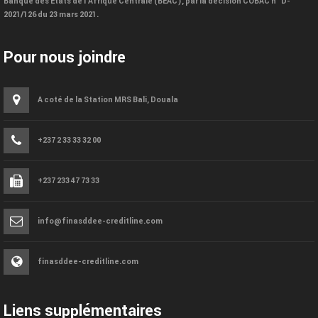
Banque des États de l’Afrique Centrale (BEAC), par la décision COBAC n° D-
2021/126 du 23 mars 2021.
Pour nous joindre
A coté de la Station MRS Bali, Douala
+237 2 33 33 32 00
+237 233 47 73 33
info@finasddee-creditline.com
finasddee-creditline.com
Liens supplémentaires