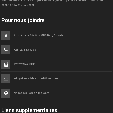
Banque des États de l’Afrique Centrale (BEAC), par la décision COBAC n° D-
2021/126 du 23 mars 2021.
Pour nous joindre
A coté de la Station MRS Bali, Douala
+237 2 33 33 32 00
+237 233 47 73 33
info@finasddee-creditline.com
finasddee-creditline.com
Liens supplémentaires